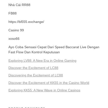
Nhà Cái RR88
FB88
https://bl555.exchange/
Casino 99
xoso66
Ayo Coba Sensasi Cepat Dari Speed Baccarat Live Dengan
Fast Flow Dan Kontrol Keputusan
Exploring LV88: A New Era in Online Gaming
Discover the Excitement of LC88
Discovering the Excitement of LC88
Discover the Excitement of KK55 in the Casino World
Exploring KK55: A New Wave in Online Casinos