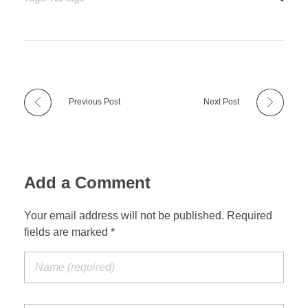
Previous Post
Next Post
Add a Comment
Your email address will not be published. Required
fields are marked *