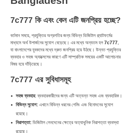
Bangladesh
7c777 কি এবং কেন এটি জনপ্রিয় হচ্ছে?
বর্তমান সময়ে, প্রযুক্তির অগ্রগতির জন্য বিভিন্ন ডিজিটাল প্ল্যাটফর্মের
মাধ্যমে অর্থ উপার্জনের সুযোগ বেড়েছে। এর মধ্যে অন্যতম হল
7c777
,
যা বাংলাদেশের যুবকদের মধ্যে দ্রুত জনপ্রিয় হয়ে উঠছে। উন্নত প্রযুক্তির
ব্যবহার ও সহজ অ্যাক্সেসের কারণে এটি সাম্প্রতিক সময়ের একটি আলোচনার
বিষয় হয়ে দাঁড়িয়েছে।
7c777 এর সুবিধাসমূহ
সহজ ব্যবহার:
ব্যবহারকারীদের জন্য এটি অত্যন্ত সহজ এবং ব্যবহারিক।
বিভিন্ন সুযোগ:
এখানে বিভিন্ন ধরনের গেমিং এবং বিনোদনের সুযোগ
রয়েছে।
নিরাপত্তা:
ডিজিটাল লেনদেনের ক্ষেত্রে অত্যাধুনিক নিরাপত্তা ব্যবস্থা
রয়েছে।