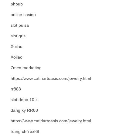
phpub
online casino
slot pulsa
slot qris
Xoilac
Xoilac
7mcn.marketing
https://www.catiriartoasis.com/jewelry.html
rr888
slot depo 10 k
đăng ký RR88
https://www.catiriartoasis.com/jewelry.html
trang chủ xx88