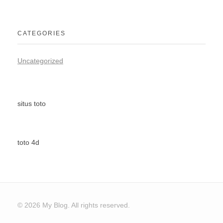
CATEGORIES
Uncategorized
situs toto
toto 4d
© 2026 My Blog. All rights reserved.