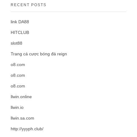
RECENT POSTS
link DA88
HITCLUB
slot88
Trang cá cược bóng đá reign
o8.com
o8.com
o8.com
llwin.online
llwin.io
llwin.sa.com
http://yyyph.club/