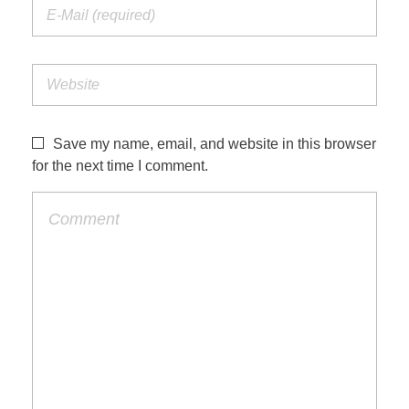
Save my name, email, and website in this browser
for the next time I comment.